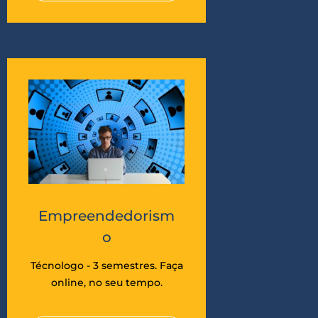
Empreendedorism
o
Técnologo - 3 semestres. Faça
online, no seu tempo.