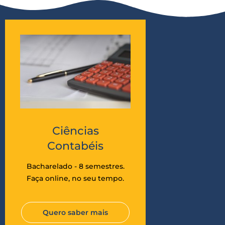
Ciências
Contabéis
Bacharelado - 8 semestres.
Faça online, no seu tempo.
Quero saber mais