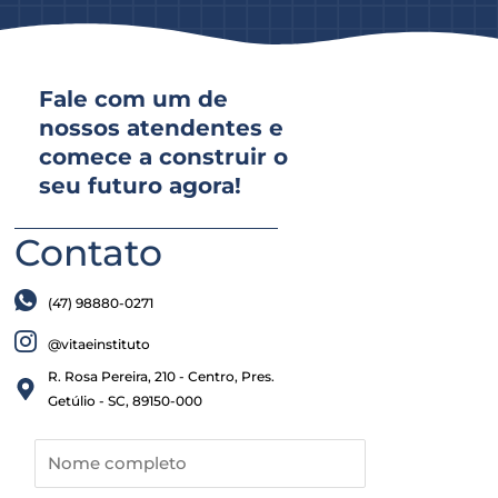
Fale com um de
nossos atendentes e
comece a construir o
seu futuro agora!
Contato
(47) 98880-0271
@vitaeinstituto
R. Rosa Pereira, 210 - Centro, Pres.
Getúlio - SC, 89150-000​
N
o