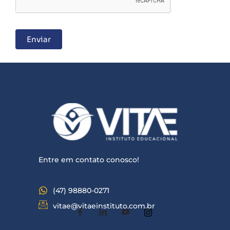
m
A
*
p
p
Enviar
*
Entre em contato conosco!
(47) 98880-0271
vitae@vitaeinstituto.com.br