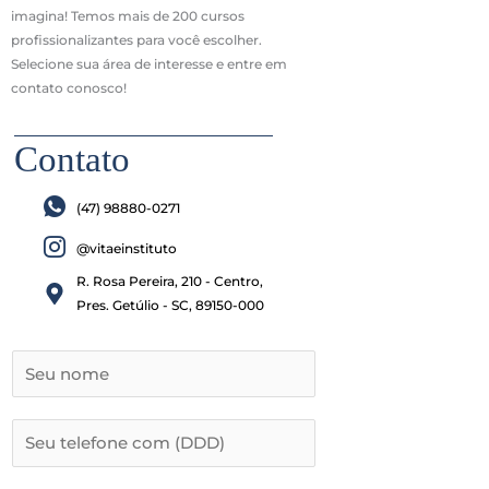
imagina! Temos mais de 200 cursos
profissionalizantes para você escolher.
Selecione sua área de interesse e entre em
contato conosco!
Contato
(47) 98880-0271
@vitaeinstituto
R. Rosa Pereira, 210 - Centro,
Pres. Getúlio - SC, 89150-000​
S
e
u
S
n
e
o