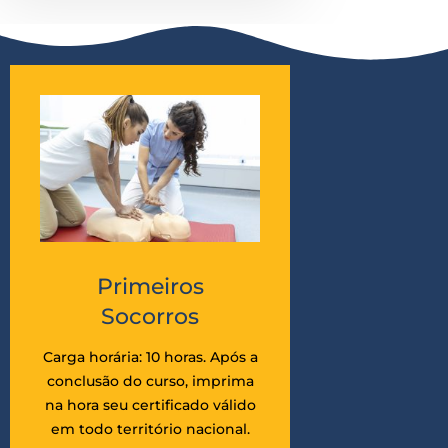
Primeiros
Socorros
Carga horária: 10 horas. Após a
conclusão do curso, imprima
na hora seu certificado válido
em todo território nacional.