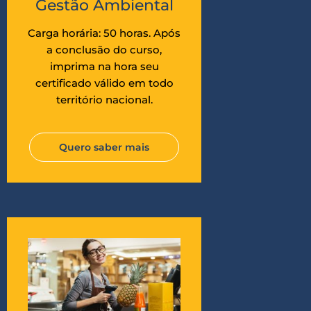
Gestão Ambiental
Carga horária: 50 horas. Após
a conclusão do curso,
imprima na hora seu
certificado válido em todo
território nacional.
Quero saber mais