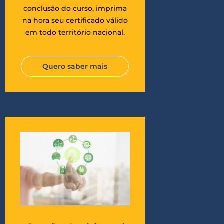
conclusão do curso, imprima
na hora seu certificado válido
em todo território nacional.
Quero saber mais