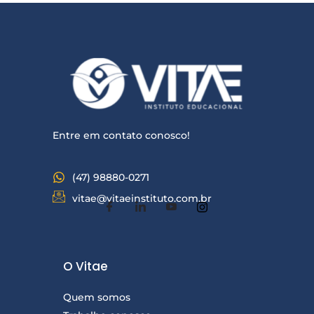
*
a
m
e
n
s
a
g
Entre em contato conosco!
e
m
(47) 98880-0271
vitae@vitaeinstituto.com.br
O Vitae
Quem somos