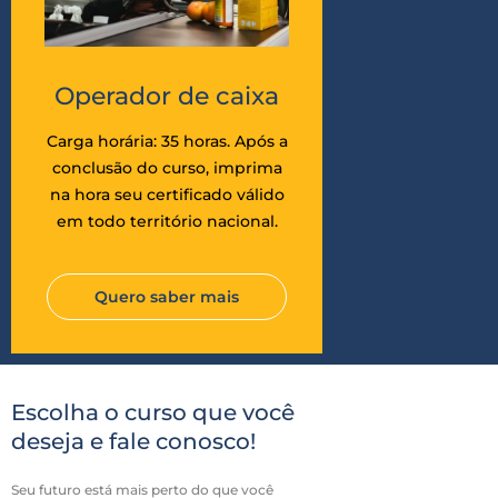
Operador de caixa
Carga horária: 35 horas. Após a
conclusão do curso, imprima
na hora seu certificado válido
em todo território nacional.
Quero saber mais
Escolha o curso que você
deseja e fale conosco!
Seu futuro está mais perto do que você